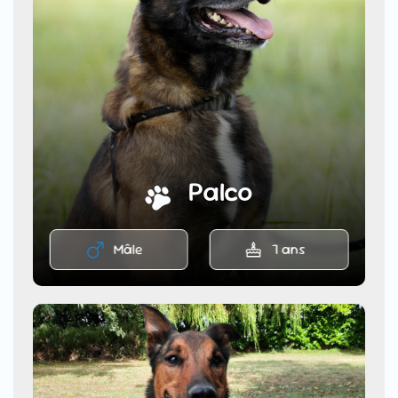
Palco
Mâle
7 ans