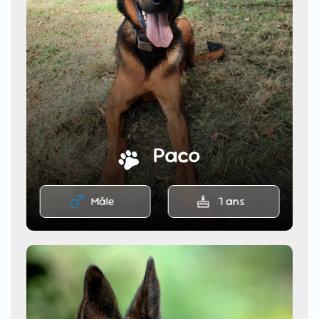
Paco
Mâle
7 ans