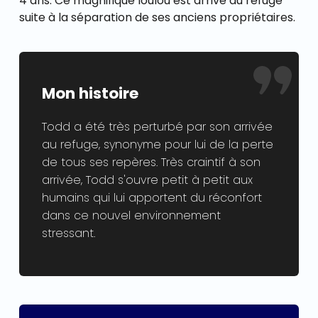
4 ans. Ce magnifique loulou est arrivé au refuge
suite à la séparation de ses anciens propriétaires.
Mon histoire
Todd a été très perturbé par son arrivée
au refuge, synonyme pour lui de la perte
de tous ses repères. Très craintif à son
arrivée, Todd s'ouvre petit à petit aux
humains qui lui apportent du réconfort
dans ce nouvel environnement
stressant.