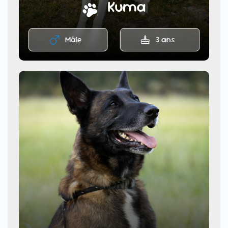
Kuma
Mâle
3 ans