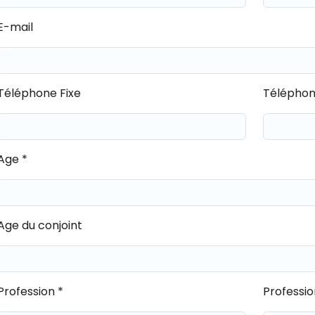
E-mail
Téléphone Fixe
Téléphon
Age *
Age du conjoint
Profession *
Professio