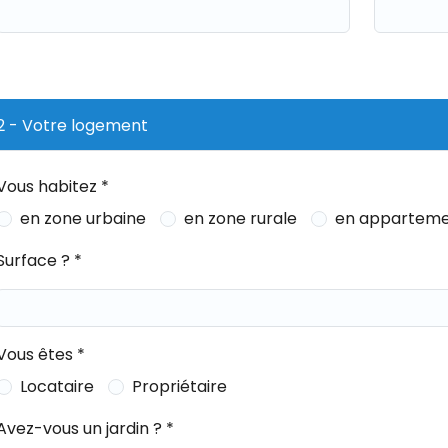
2 - Votre logement
Vous habitez *
en zone urbaine
en zone rurale
en appartem
Surface ? *
Vous êtes *
Locataire
Propriétaire
Avez-vous un jardin ? *