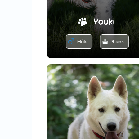
Youki
Mâle
9 ans