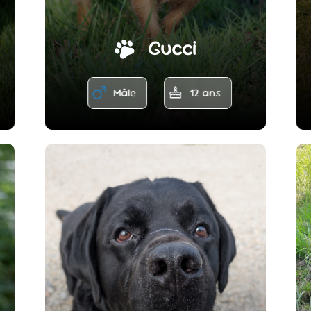
Gucci
Mâle
12 ans