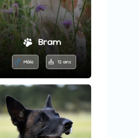
Bram
Mâle
12 ans