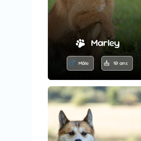
Marley
Mâle
10 ans