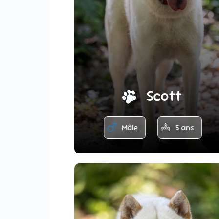
Scott
Mâle
5 ans