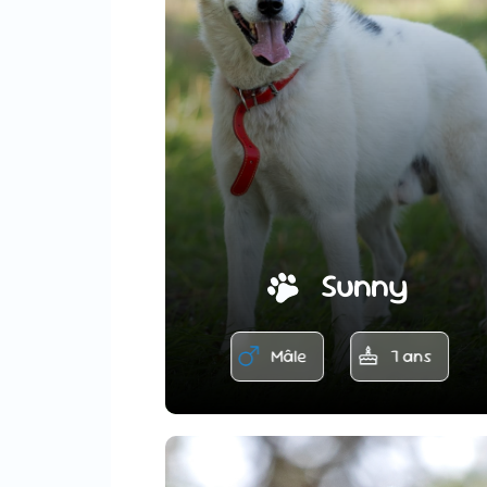
Sunny
Mâle
7 ans