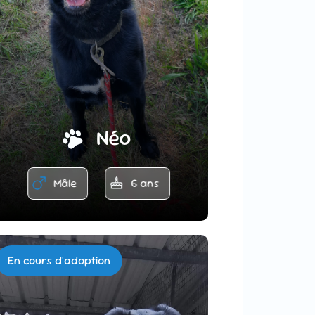
Néo
Mâle
6 ans
En cours d'adoption