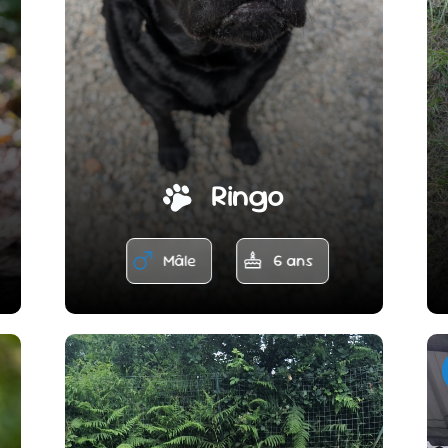
Ringo
Mâle
6 ans