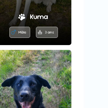
Kuma
Mâle
3 ans