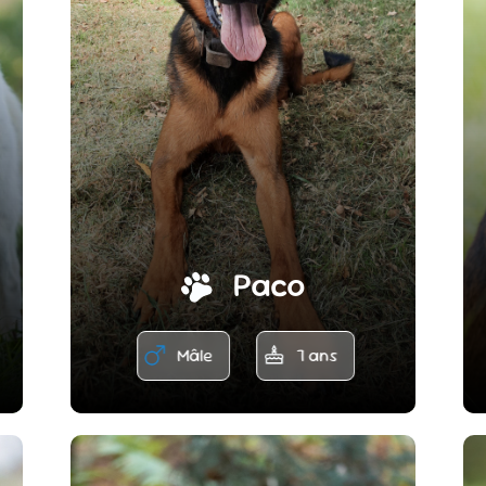
Paco
Mâle
7 ans