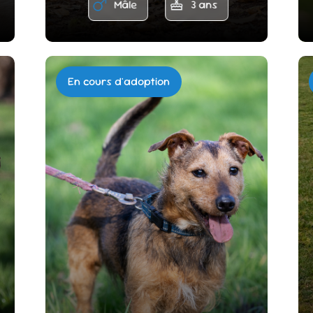
Mâle
3 ans
En cours d'adoption