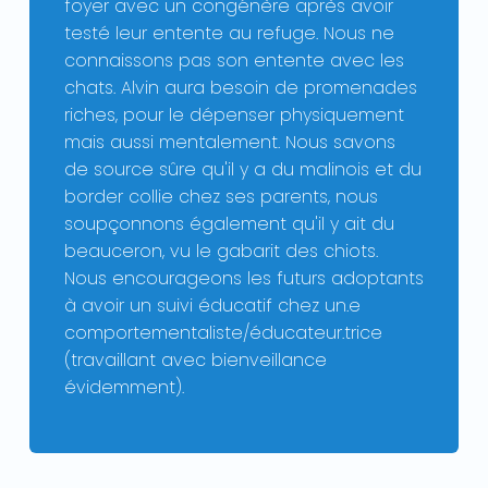
foyer avec un congénère après avoir
testé leur entente au refuge. Nous ne
connaissons pas son entente avec les
chats. Alvin aura besoin de promenades
riches, pour le dépenser physiquement
mais aussi mentalement. Nous savons
de source sûre qu'il y a du malinois et du
border collie chez ses parents, nous
soupçonnons également qu'il y ait du
beauceron, vu le gabarit des chiots.
Nous encourageons les futurs adoptants
à avoir un suivi éducatif chez un.e
comportementaliste/éducateur.trice
(travaillant avec bienveillance
évidemment).