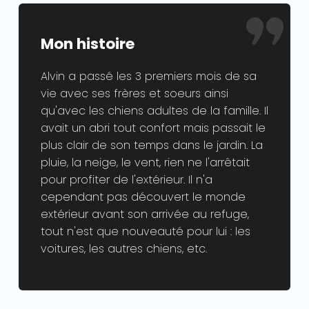
Mon histoire
Alvin a passé les 3 premiers mois de sa
vie avec ses frères et soeurs ainsi
qu'avec les chiens adultes de la famille. Il
avait un abri tout confort mais passait le
plus clair de son temps dans le jardin. La
pluie, la neige, le vent, rien ne l'arrêtait
pour profiter de l'extérieur. Il n'a
cependant pas découvert le monde
extérieur avant son arrivée au refuge,
tout n'est que nouveauté pour lui : les
voitures, les autres chiens, etc.