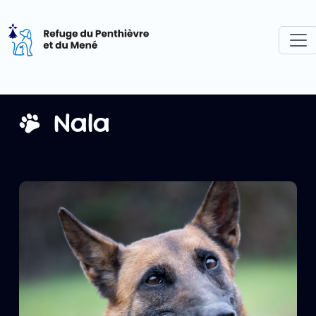
1
Tog
Nala