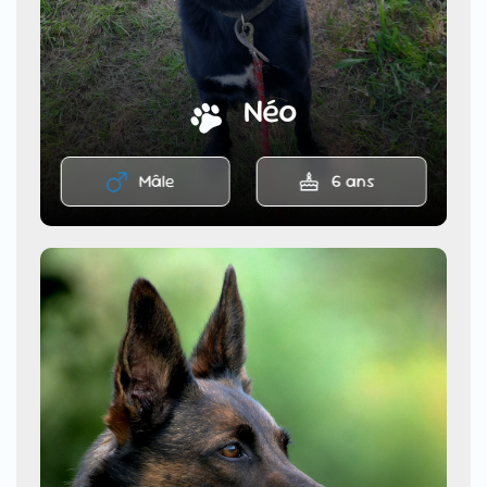
Néo
Mâle
6 ans