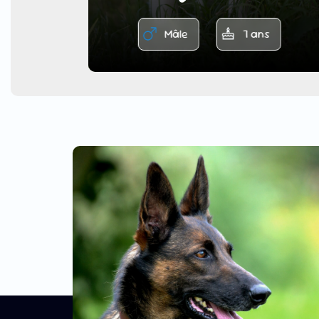
Mâle
7 ans