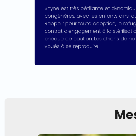
Shyne est très pétillante et dynamiqu
congénères, avec les enfants ainsi qu
Rappel : pour toute adoption, le refu
contrat d'engagement à la stérilisati
chèque de caution. Les chiens de no
voués à se reproduire.
Mes