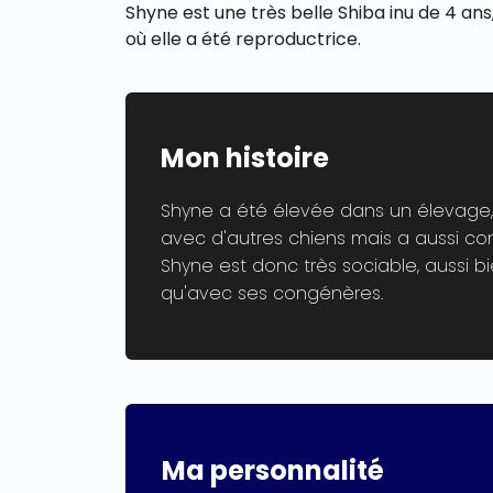
Shyne est une très belle Shiba inu de 4 ans
où elle a été reproductrice.
Mon histoire
Shyne a été élevée dans un élevage, 
avec d'autres chiens mais a aussi conn
Shyne est donc très sociable, aussi b
qu'avec ses congénères.
Ma personnalité