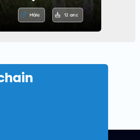
Mâle
12 ans
chain