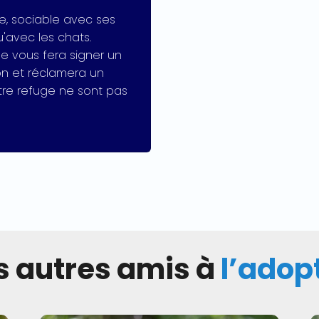
e, sociable avec ses
'avec les chats.
ge vous fera signer un
on et réclamera un
tre refuge ne sont pas
 autres amis à
l’adop