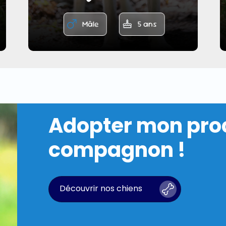
Mâle
5 ans
Adopter mon pro
compagnon !
Découvrir nos chiens