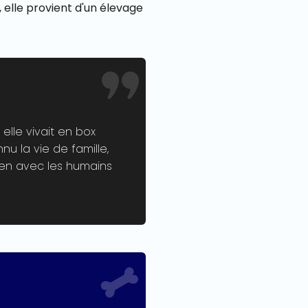
, elle provient d'un élevage
elle vivait en box
u la vie de famille,
ien avec les humains